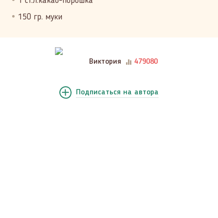
1 ст.л.какао-порошка
150 гр. муки
Виктория
479080
Подписаться
на автора