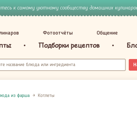
йтесь к самому уютному сообществу домашних кулинаров
улинаров
Фотоотчёты
Общение
пты
Подборки рецептов
Бл
Н
люда из фарша
Котлеты