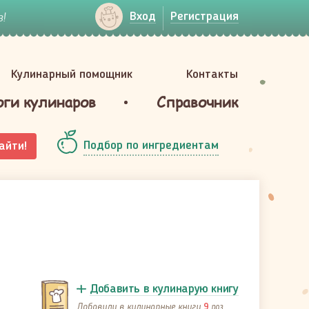
!
Вход
Регистрация
Кулинарный помощник
Контакты
оги кулинаров
Справочник
Подбор по ингредиентам
айти!
Добавить в кулинарую книгу
Добавили в кулинарные книги
раз
9