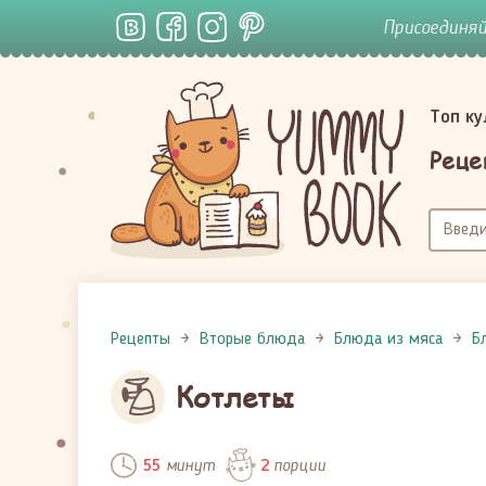
Присоединя
Топ к
Реце
Рецепты
Вторые блюда
Блюда из мяса
Б
Котлеты
минут
порции
55
2