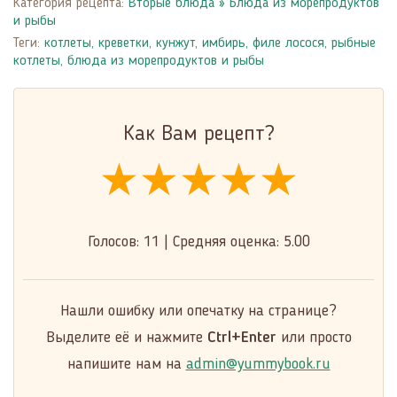
Категория рецепта:
Вторые блюда
»
Блюда из морепродуктов
и рыбы
Теги:
котлеты
,
креветки
,
кунжут
,
имбирь
,
филе лосося
,
рыбные
котлеты
,
блюда из морепродуктов и рыбы
Как Вам рецепт?
★★★★★
★★★★★
★★★★★
Голосов:
11
|
Средняя оценка:
5.00
Нашли ошибку или опечатку на странице?
Выделите её и нажмите
Ctrl+Enter
или просто
напишите нам на
admin@yummybook.ru