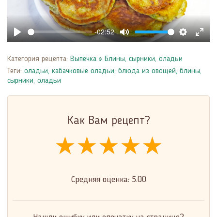
-02:52
Play
Mute
Settings
Enter
fulls
Категория рецепта:
Выпечка
»
Блины, сырники, оладьи
Теги:
оладьи
,
кабачковые оладьи
,
блюда из овощей
,
блины,
сырники, оладьи
Как Вам рецепт?
★★★★★
★★★★★
★★★★★
Средняя оценка:
5.00