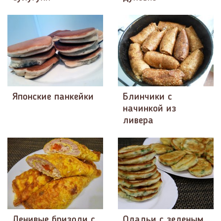
Японские панкейки
Блинчики с
начинкой из
ливера
Ленивые бризоли с
Оладьи с зеленым