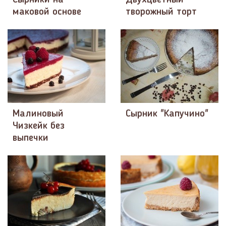
Сырники на
Двухцветный
маковой основе
творожный торт
Малиновый
Сырник "Капучино"
Чизкейк без
выпечки