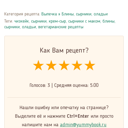
Категория рецепта:
Выпечка
»
Блины, сырники, оладьи
Теги:
чизкейк
,
сырники
,
крем-сыр
,
сырники с маком
,
блины,
сырники, оладьи
,
вегетарианские рецепты
Как Вам рецепт?
★★★★★
★★★★★
★★★★★
Голосов:
3
|
Средняя оценка:
5.00
Нашли ошибку или опечатку на странице?
Выделите её и нажмите
Ctrl+Enter
или просто
напишите нам на
admin@yummybook.ru