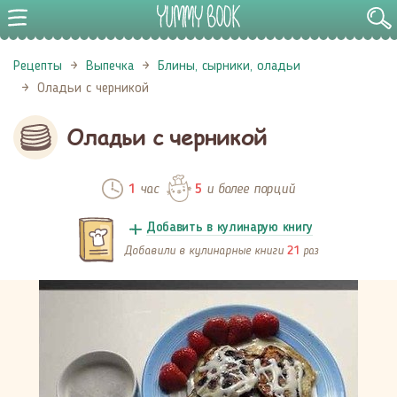
Рецепты
Выпечка
Блины, сырники, оладьи
Оладьи с черникой
Оладьи с черникой
час
и более порций
1
5
Добавить в кулинарую книгу
Добавили в кулинарные книги
раз
21