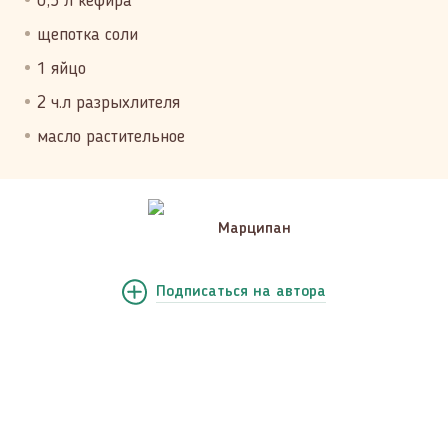
0,5 л кефира
щепотка соли
1 яйцо
2 ч.л разрыхлителя
масло растительное
Марципан
Подписаться
на автора