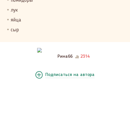
помидоры
лук
яйца
сыр
Рина66
2314
Подписаться
на автора