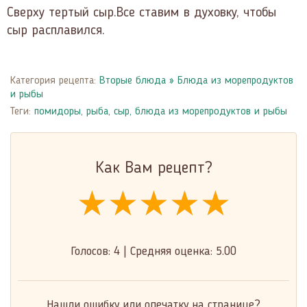
Сверху тертый сыр.Все ставим в духовку, чтобы
сыр расплавился.
Категория рецепта:
Вторые блюда
»
Блюда из морепродуктов
и рыбы
Теги:
помидоры
,
рыба
,
сыр
,
блюда из морепродуктов и рыбы
Как Вам рецепт?
★★★★★
★★★★★
★★★★★
Голосов:
4
|
Средняя оценка:
5.00
Нашли ошибку или опечатку на странице?