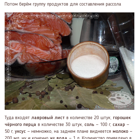
Потом берём группу продуктов для составления рассола
Туда входят
лавровый лист
в количестве 20 штук,
горошек
чёрного перца
в количестве 30 штук,
соль
— 100 г,
сахар
—
50 г,
уксус
— немножко, на заднем плане виднеется
молоко
—
200 мл, ну и конечно же
вода
— 1 л. Количество приведено в