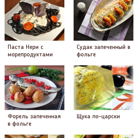
Паста Нери с
Судак запеченный в
морепродуктами
фольге
Форель запеченная
Щука по-царски
в фольге