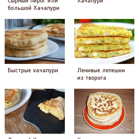
Сырный пирог или
Хачапури
большой Хачапури
Быстрые хачапури
Ленивые лепешки
из творога