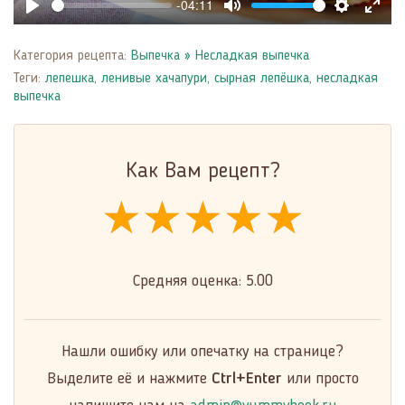
-04:11
Play
Mute
Settings
Enter
fulls
Категория рецепта:
Выпечка
»
Несладкая выпечка
Теги:
лепешка
,
ленивые хачапури
,
сырная лепёшка
,
несладкая
выпечка
Как Вам рецепт?
★★★★★
★★★★★
★★★★★
Средняя оценка:
5.00
Нашли ошибку или опечатку на странице?
Выделите её и нажмите
Ctrl+Enter
или просто