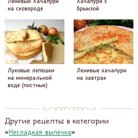
Ленивый Хачапури
Хачапури с
на сковороде
брынзой
Луковые лепешки
Ленивые хачапури
на минеральной
на завтрак
воде (постные)
Другие рецепты в категории
«
»
Несладкая выпечка