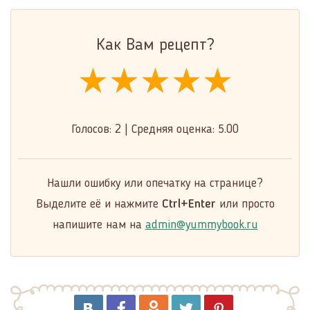
Как Вам рецепт?
★★★★★
★★★★★
★★★★★
Голосов:
2
|
Средняя оценка:
5.00
Нашли ошибку или опечатку на странице?
Выделите её и нажмите
Ctrl+Enter
или просто
напишите нам на
admin@yummybook.ru