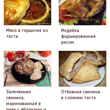
Мясо в горшочке из
Индейка
теста
фаршированная
рисом
Запечённая
Отбивная свинина
свинина,
в слоеном тесте
маринованная в
пиве с яблоками и