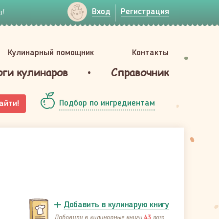
!
Вход
Регистрация
Кулинарный помощник
Контакты
оги кулинаров
Справочник
Подбор по ингредиентам
айти!
Добавить в кулинарую книгу
Добавили в кулинарные книги
раза
43