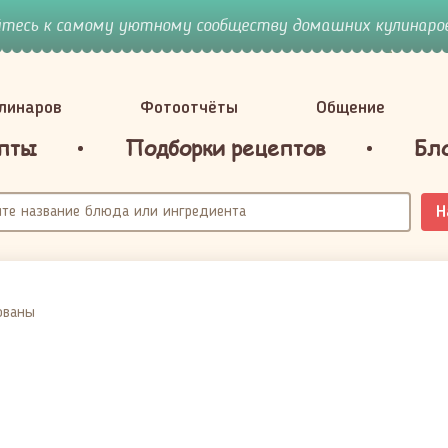
йтесь к самому уютному сообществу домашних кулинаров
улинаров
Фотоотчёты
Общение
пты
Подборки рецептов
Бл
Н
ованы