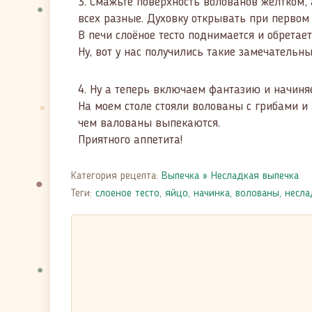
3.
Смажьте поверхность волованов желтком, а
всех разные. Духовку открывать при первом 
В печи слоёное тесто поднимается и обретае
Ну, вот у нас получились такие замечательн
4.
Ну а теперь включаем фантазию и начиняе
На моем столе стояли волованы с грибами и 
чем валованы выпекаются.
Приятного аппетита!
Категория рецепта:
Выпечка
»
Несладкая выпечка
Теги:
слоеное тесто
,
яйцо
,
начинка
,
волованы
,
несла