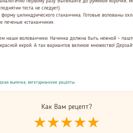
налогично первому разу. Выпекайте до румяной корочки, ми
поднятии теста не следует).
т форму цилиндрического стаканчика. Готовые волованы охл
ые печеные «стаканчики».
м наши волованчики. Начинка должна быть нежной – паштет
красной икрой. А так вариантов великое множество! Дерзайт
дкая выпечка
,
вегетарианские рецепты
Как Вам рецепт?
★★★★★
★★★★★
★★★★★