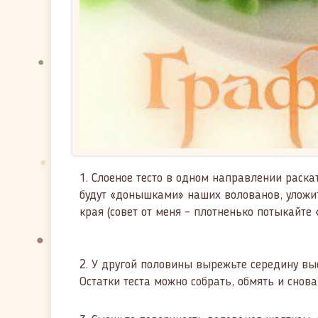
1.
Слоеное тесто в одном направлении раска
будут «донышками» наших волованов, уложит
края (совет от меня – плотненько потыкайте
2.
У другой половины вырежьте середину вые
Остатки теста можно собрать, обмять и снов