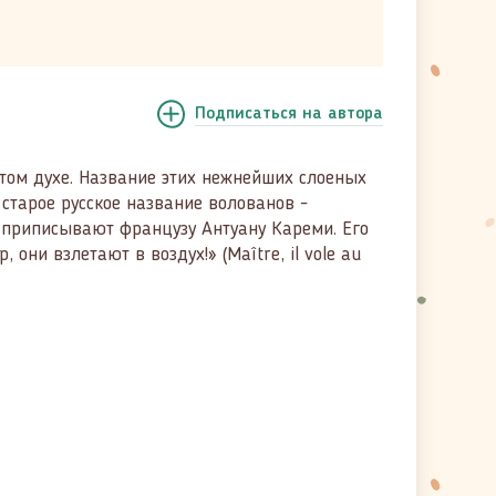
Подписаться
на автора
в этом духе. Название этих нежнейших слоеных
 старое русское название волованов -
в приписывают французу Антуану Кареми. Его
они взлетают в воздух!» (Maître, il vole au