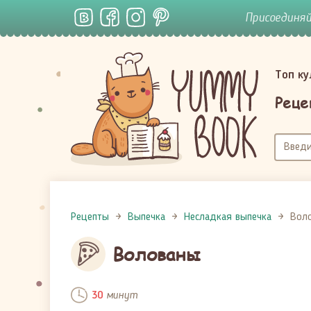
Присоединя
Топ к
Реце
Рецепты
Выпечка
Несладкая выпечка
Вол
Волованы
минут
30