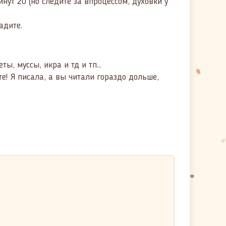
нут 20 (но следите за впроцессом, духовки у
адите.
ы, муссы, икра и тд и тп…
е! Я писала, а вы читали гораздо дольше,