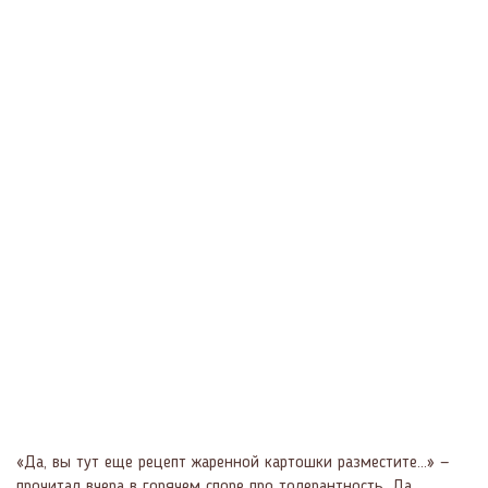
«Да, вы тут еще рецепт жаренной картошки разместите...» —
прочитал вчера в горячем споре про толерантность. Да,