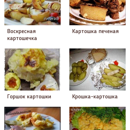
Воскресная
Картошка печеная
картошечка
Горшок картошки
Крошка-картошка