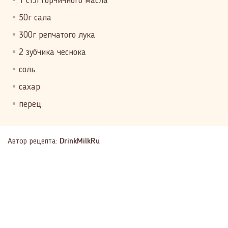
1 ст.л горчичного масла
50г сала
300г репчатого лука
2 зубчика чеснока
соль
сахар
перец
Автор рецепта:
DrinkMilkRu