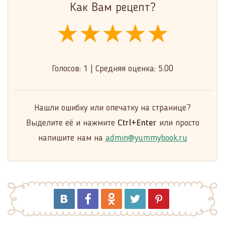
Как Вам рецепт?
★★★★★
★★★★★
★★★★★
Голосов:
1
|
Средняя оценка:
5.00
Нашли ошибку или опечатку на странице?
Выделите её и нажмите
Ctrl+Enter
или просто
напишите нам на
admin@yummybook.ru