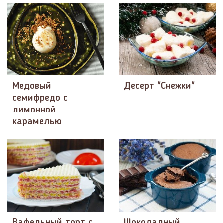
Медовый
Десерт "Снежки"
семифредо с
лимонной
карамелью
Вафельный торт с
Шоколадный