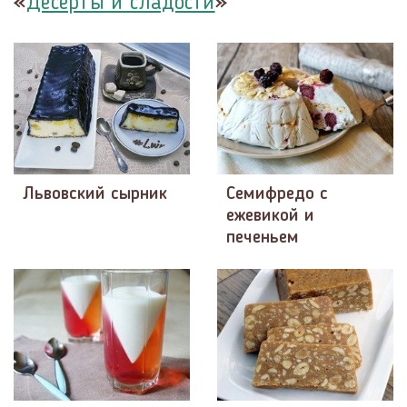
«
»
Десерты и сладости
Львовский сырник
Семифредо с
ежевикой и
печеньем