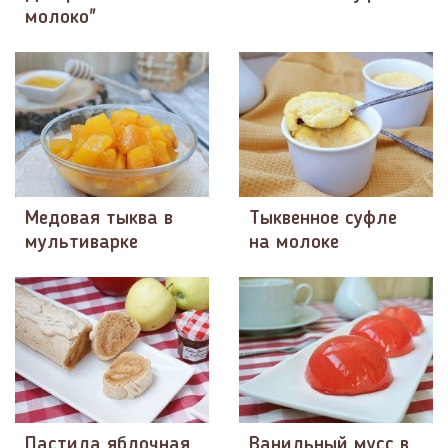
молоко"
Медовая тыква в
Тыквенное суфле
мультиварке
на молоке
Пастила яблочная
Ванильный мусс в