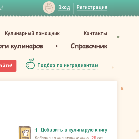
!
Вход
Регистрация
Кулинарный помощник
Контакты
оги кулинаров
Справочник
Подбор по ингредиентам
айти!
Добавить в кулинарую книгу
Добавили в кулинарные книги
раз
26