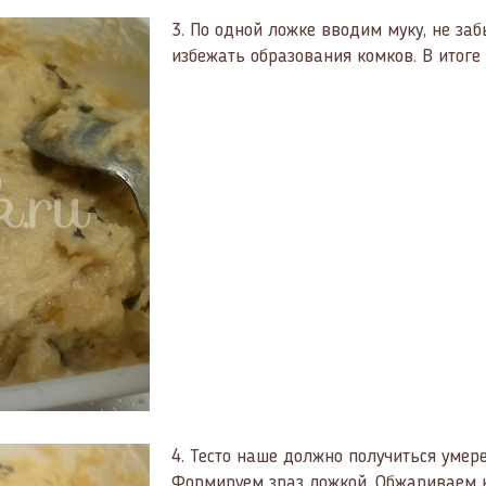
3.
По одной ложке вводим муку, не за
избежать образования комков. В итоге 
4.
Тесто наше должно получиться умере
Формируем зраз ложкой. Обжариваем н