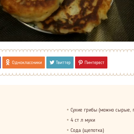
Одноклассники
Твиттер
Пинтерест
Сухие грибы (можно сырые, 
4 ст л муки
Сода (щепотка)