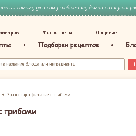
йтесь к самому уютному сообществу домашних кулинаров
улинаров
Фотоотчёты
Общение
пты
Подборки рецептов
Бл
Н
Зразы картофельные с грибами
с грибами