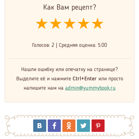
Как Вам рецепт?
★★★★★
★★★★★
★★★★★
Голосов:
2
|
Средняя оценка:
5.00
Нашли ошибку или опечатку на странице?
Выделите её и нажмите
Ctrl+Enter
или просто
напишите нам на
admin@yummybook.ru