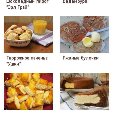
Шоколадный пирог
Бадамбура
"Эрл Грей"
Творожное печенье
Ржаные булочки
"Ушки"