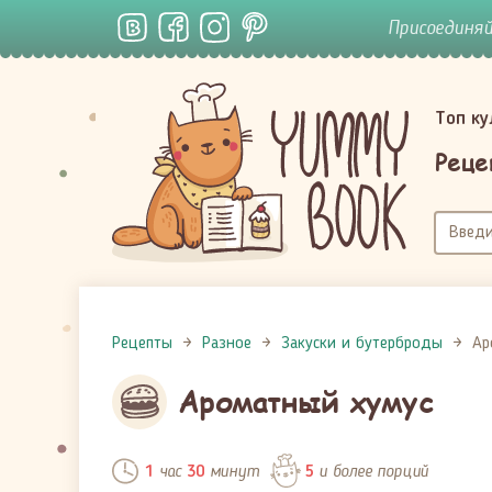
Присоединя
Топ к
Реце
Рецепты
Разное
Закуски и бутерброды
Ар
Ароматный хумус
час
минут
и более порций
1
30
5