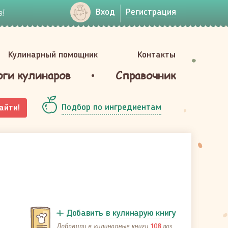
!
Вход
Регистрация
Кулинарный помощник
Контакты
оги кулинаров
Справочник
Подбор по ингредиентам
айти!
Добавить в кулинарую книгу
Добавили в кулинарные книги
раз
108