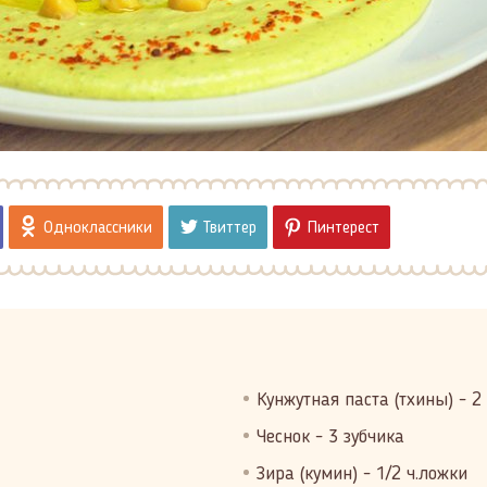
Одноклассники
Твиттер
Пинтерест
Кунжутная паста (тхины) - 2 
Чеснок - 3 зубчика
Зира (кумин) - 1/2 ч.ложки