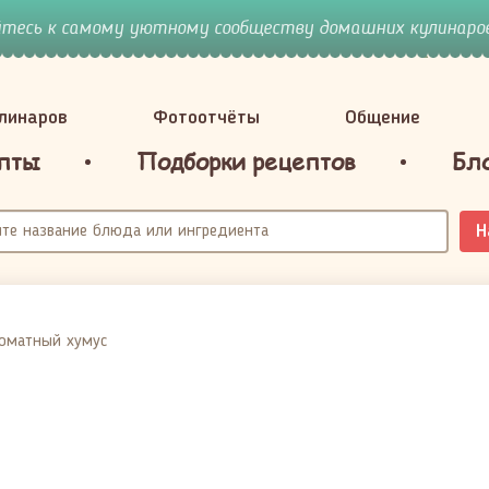
йтесь к самому уютному сообществу домашних кулинаров
улинаров
Фотоотчёты
Общение
пты
Подборки рецептов
Бл
Н
оматный хумус