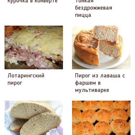
Курочка в конверте
Тонкая
бездрожжевая
пицца
Лотарингский
Пирог из лаваша с
пирог
фаршем в
мультиварке