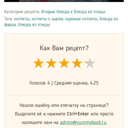
Play
Mute
Settings
Enter
fulls
Категория рецепта:
Вторые блюда
»
Блюда из птицы
Теги:
котлеты
,
котлеты с сыром
,
куриные котлеты
,
блюда из
фарша
,
блюда из птицы
Как Вам рецепт?
★★★★★
★★★★★
★★★★★
Голосов:
4
|
Средняя оценка:
4.25
Нашли ошибку или опечатку на странице?
Выделите её и нажмите
Ctrl+Enter
или просто
напишите нам на
admin@yummybook.ru