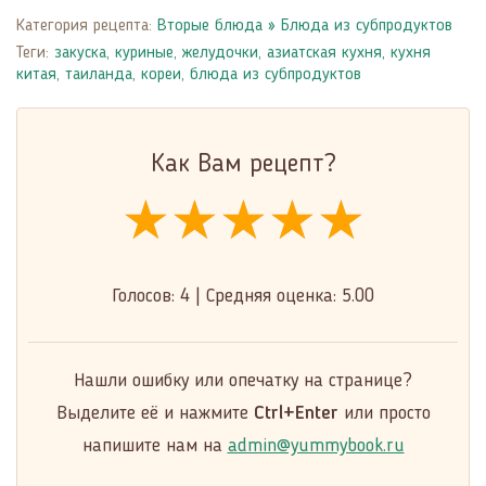
Категория рецепта:
Вторые блюда
»
Блюда из субпродуктов
Теги:
закуска
,
куриные
,
желудочки
,
азиатская кухня
,
кухня
китая, таиланда, кореи
,
блюда из субпродуктов
Как Вам рецепт?
★★★★★
★★★★★
★★★★★
Голосов:
4
|
Средняя оценка:
5.00
Нашли ошибку или опечатку на странице?
Выделите её и нажмите
Ctrl+Enter
или просто
напишите нам на
admin@yummybook.ru