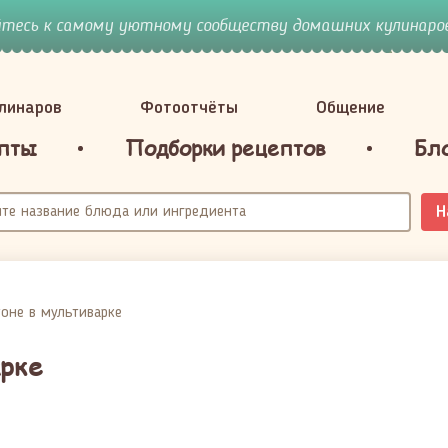
йтесь к самому уютному сообществу домашних кулинаров
улинаров
Фотоотчёты
Общение
пты
Подборки рецептов
Бл
Н
оне в мультиварке
рке