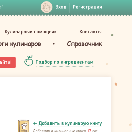
!
Вход
Регистрация
Кулинарный помощник
Контакты
оги кулинаров
Справочник
Подбор по ингредиентам
айти!
Добавить в кулинарую книгу
Добавили в кулинарные книги
раз
17