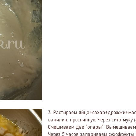
3.
Растираем яйца+сахар+дрожжи+масл
ванилин, проснянную через сито муку (
Смешмваем две "опары". Вымешиваем 
Через 5 часов запариваем сухофрукты