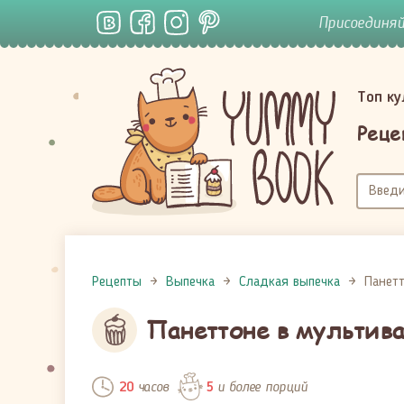
Присоединя
Топ к
Реце
Рецепты
Выпечка
Сладкая выпечка
Панетт
Панеттоне в мультива
часов
и более порций
20
5