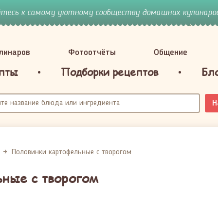
йтесь к самому уютному сообществу домашних кулинаров
улинаров
Фотоотчёты
Общение
пты
Подборки рецептов
Бл
Н
Половинки картофельные с творогом
ные с творогом