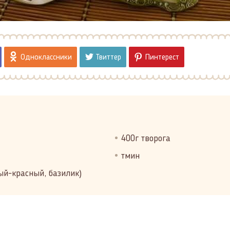
Одноклассники
Твиттер
Пинтерест
400г творога
тмин
ый-красный, базилик)