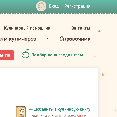
!
Вход
Регистрация
Кулинарный помощник
Контакты
оги кулинаров
Справочник
Подбор по ингредиентам
айти!
Добавить в кулинарую книгу
Добавили в кулинарные книги
раз
50