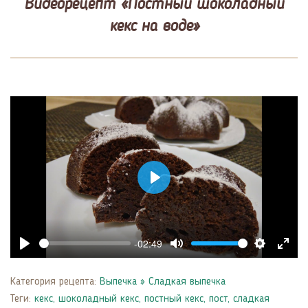
Видеорецепт «Постный шоколадный
кекс на воде»
Play
-02:49
Play
Mute
Settings
Enter
fulls
Категория рецепта:
Выпечка
»
Сладкая выпечка
Теги:
кекс
,
шоколадный кекс
,
постный кекс
,
пост
,
сладкая