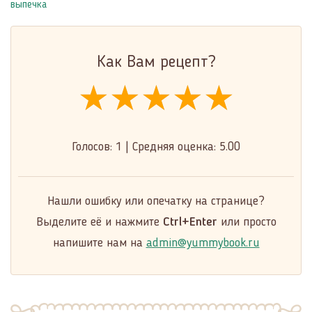
выпечка
Как Вам рецепт?
★★★★★
★★★★★
★★★★★
Голосов:
1
|
Средняя оценка:
5.00
Нашли ошибку или опечатку на странице?
Выделите её и нажмите
Ctrl+Enter
или просто
напишите нам на
admin@yummybook.ru