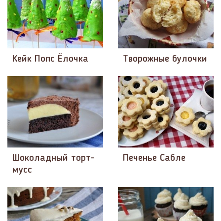
Кейк Попс Ёлочка
Творожные булочки
Шоколадный торт-
Печенье Сабле
мусс