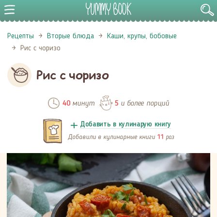
Рецепты
Вторые блюда
Каши, крупы, бобовые
Рис с чоризо
Рис с чоризо
минут
и более порций
40
5
Добавить в кулинарую книгу
Добавили в кулинарные книги
раз
11