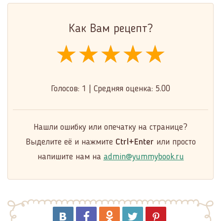
Как Вам рецепт?
★★★★★
★★★★★
★★★★★
Голосов:
1
|
Средняя оценка:
5.00
Нашли ошибку или опечатку на странице?
Выделите её и нажмите
Ctrl+Enter
или просто
напишите нам на
admin@yummybook.ru