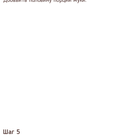
Добавить половину порции муки.
Шаг 5