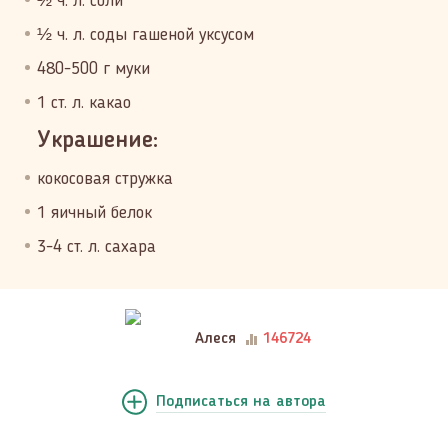
½ ч. л. соли
½ ч. л. соды гашеной уксусом
480-500 г муки
1 ст. л. какао
Украшение:
кокосовая стружка
1 яичный белок
3-4 ст. л. сахара
Алеся
146724
Подписаться
на автора