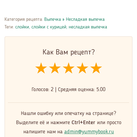
Категория рецепта:
Выпечка
»
Несладкая выпечка
Теги:
слойки
,
слойки с курицей
,
несладкая выпечка
Как Вам рецепт?
★★★★★
★★★★★
★★★★★
Голосов:
2
|
Средняя оценка:
5.00
Нашли ошибку или опечатку на странице?
Выделите её и нажмите
Ctrl+Enter
или просто
напишите нам на
admin@yummybook.ru