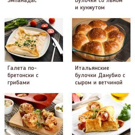
Эмпанадас
Булочки со льном
и кунжутом
Галета по-
Итальянские
бретонски с
булочки Данубио с
грибами
сыром и ветчиной