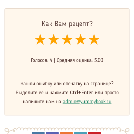
Как Вам рецепт?
★★★★★
★★★★★
★★★★★
Голосов:
4
|
Средняя оценка:
5.00
Нашли ошибку или опечатку на странице?
Выделите её и нажмите
Ctrl+Enter
или просто
напишите нам на
admin@yummybook.ru