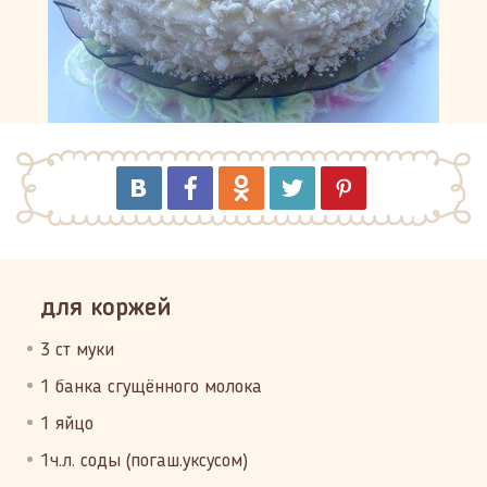
для коржей
3 ст муки
1 банка сгущённого молока
1 яйцо
1ч.л. соды (погаш.уксусом)