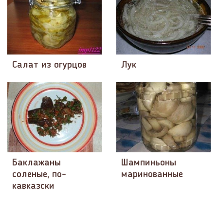
Салат из огурцов
Лук
Баклажаны
Шампиньоны
соленые, по-
маринованные
кавказски