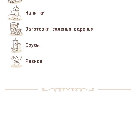
Напитки
Заготовки, соленья, варенья
Соусы
Разное