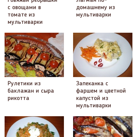
Говяжьи ребрышки
Лагман по-
с овощами в
домашнему из
томате из
мультиварки
мультиварки
Рулетики из
Запеканка с
баклажан и сыра
фаршем и цветной
рикотта
капустой из
мультиварки