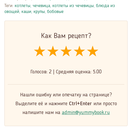
Теги:
котлеты
,
чечевица
,
котлеты из чечевицы
,
блюда из
овощей
,
каши, крупы, бобовые
Как Вам рецепт?
★★★★★
★★★★★
★★★★★
Голосов:
2
|
Средняя оценка:
5.00
Нашли ошибку или опечатку на странице?
Выделите её и нажмите
Ctrl+Enter
или просто
напишите нам на
admin@yummybook.ru