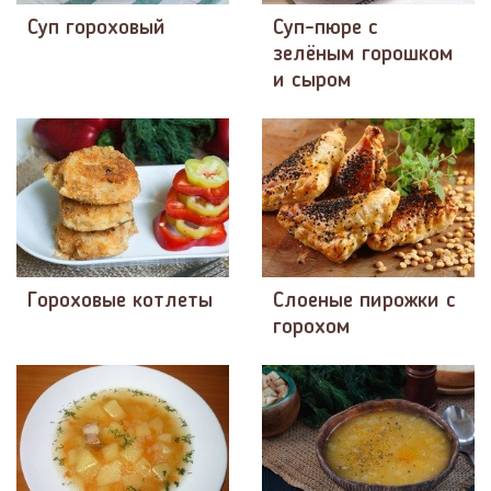
Суп гороховый
Суп-пюре с
зелёным горошком
и сыром
Гороховые котлеты
Слоеные пирожки с
горохом