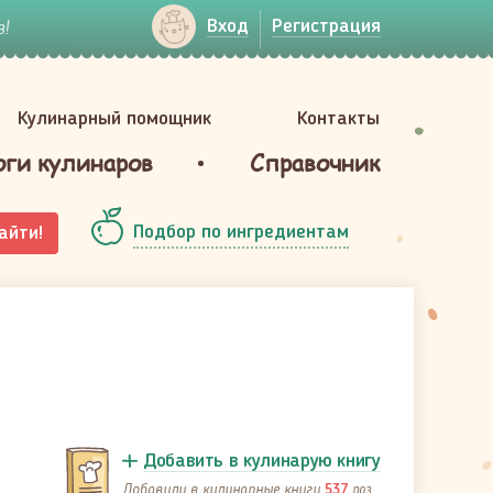
!
Вход
Регистрация
Кулинарный помощник
Контакты
оги кулинаров
Справочник
Подбор по ингредиентам
айти!
Добавить в кулинарую книгу
Добавили в кулинарные книги
раз
537