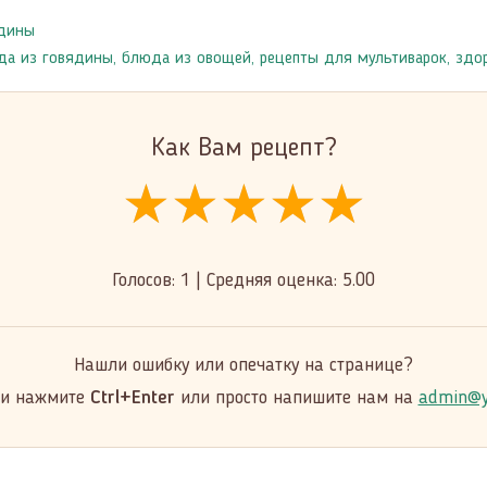
ядины
да из говядины
,
блюда из овощей
,
рецепты для мультиварок
,
здо
Как Вам рецепт?
★★★★★
★★★★★
★★★★★
Голосов:
1
|
Средняя оценка:
5.00
Нашли ошибку или опечатку на странице?
 и нажмите
Ctrl+Enter
или просто напишите нам на
admin@y