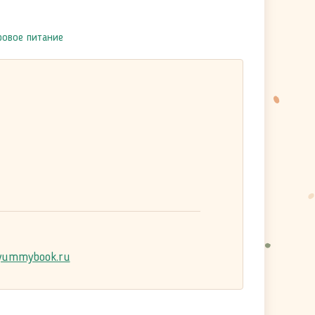
ровое питание
ummybook.ru