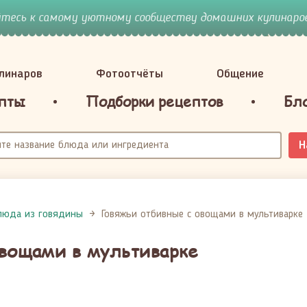
йтесь к самому уютному сообществу домашних кулинаров
улинаров
Фотоотчёты
Общение
пты
Подборки рецептов
Бл
Н
люда из говядины
Говяжьи отбивные с овощами в мультиварке
овощами в мультиварке