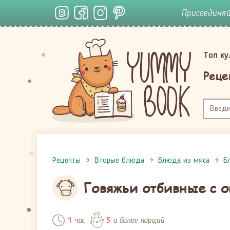
Присоединя
Топ к
Реце
Рецепты
Вторые блюда
Блюда из мяса
Б
Говяжьи отбивные с 
час
и более порций
1
5