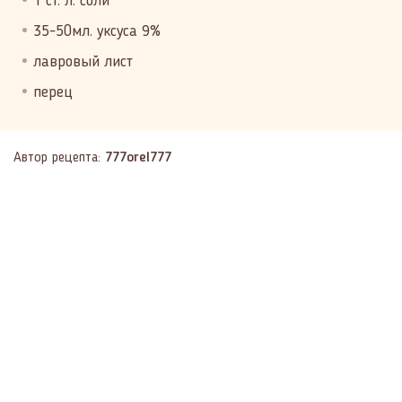
1 ст. л. соли
35-50мл. уксуса 9%
лавровый лист
перец
Автор рецепта:
777orel777