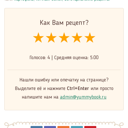
Как Вам рецепт?
★★★★★
★★★★★
★★★★★
Голосов:
4
|
Средняя оценка:
5.00
Нашли ошибку или опечатку на странице?
Выделите её и нажмите
Ctrl+Enter
или просто
напишите нам на
admin@yummybook.ru