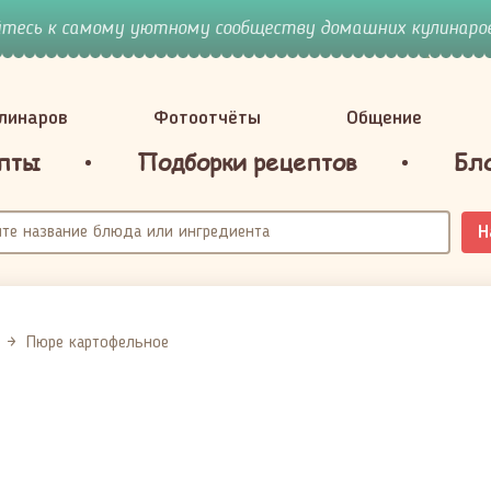
йтесь к самому уютному сообществу домашних кулинаров
улинаров
Фотоотчёты
Общение
пты
Подборки рецептов
Бл
Н
Пюре картофельное