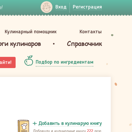
!
Вход
Регистрация
Кулинарный помощник
Контакты
оги кулинаров
Справочник
Подбор по ингредиентам
айти!
Добавить в кулинарую книгу
Добавили в кулинарные книги
раза
222