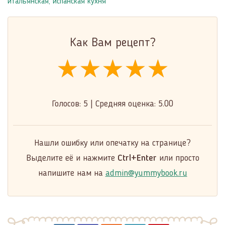
итальянская, испанская кухня
Как Вам рецепт?
★★★★★
★★★★★
★★★★★
Голосов:
5
|
Средняя оценка:
5.00
Нашли ошибку или опечатку на странице?
Выделите её и нажмите
Ctrl+Enter
или просто
напишите нам на
admin@yummybook.ru