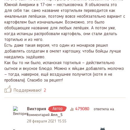
Южной Америки в 17-ом — нестыковочка. Я объяснила это
для себя так: само название «тортилья» переводится как
«маленькая лепёшка», поэтому вовсе необязательно вариант с
картофелем был изначальным. Возможно, это было
обобщающее название для любых лепёшек. А потом уже,
когда испанцы распробовали картофель, они стали делать
тортилью и из него.
Есть даже такая версия, что один из монархов решил
добавлять солдатам в омлет картошку, чтобы бойцы лучше
наедались задёшево.
Как бы то ни было, испанская тортилья — действительно
сытное и вкусное блюдо. Можно к яйцам добавлять молочко
— тогда, наверное, ещё воздушнее получится (хотя я не
пробовала). Спасибо за рецепт!
Поддерживаю!
2
Виктория
Автор
479080
ответила на
комментарий
Ann_S
28 февраля 2021 15:55