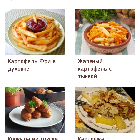
Картофель Фри в
Жареный
духовке
картофель с
тыквой
Крокеты из трески
Картошка с