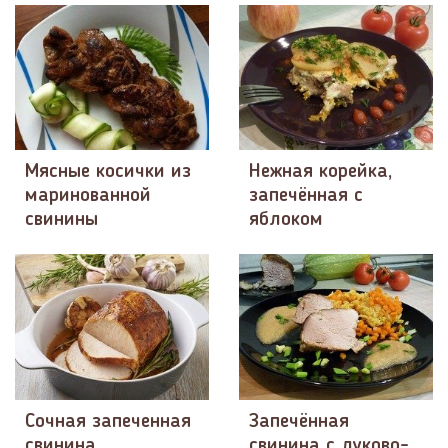
Мясные косички из
Нежная корейка,
маринованной
запечённая с
свинины
яблоком
Сочная запеченная
Запечённая
свинина
свинина с луково-