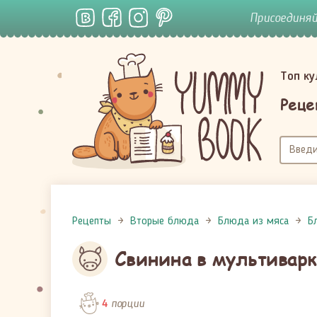
Присоединя
Топ к
Реце
Рецепты
Вторые блюда
Блюда из мяса
Б
Свинина в мультиварк
порции
4