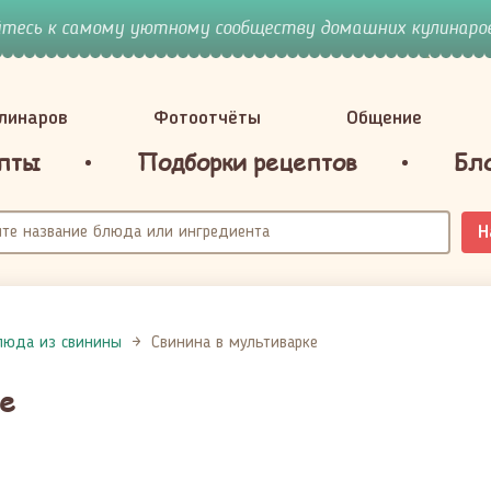
йтесь к самому уютному сообществу домашних кулинаров
улинаров
Фотоотчёты
Общение
пты
Подборки рецептов
Бл
Н
люда из свинины
Свинина в мультиварке
е