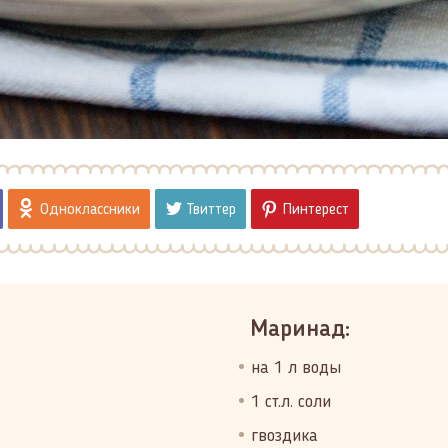
Одноклассники
Твиттер
Пинтерест
Маринад:
на 1 л воды
1 ст.л. соли
гвоздика