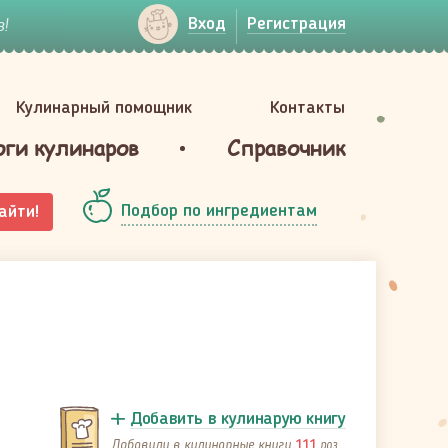
!
Вход
Регистрация
Кулинарный помощник
Контакты
оги кулинаров
Справочник
Подбор по ингредиентам
айти!
Добавить в кулинарую книгу
Добавили в кулинарные книги
раз
111