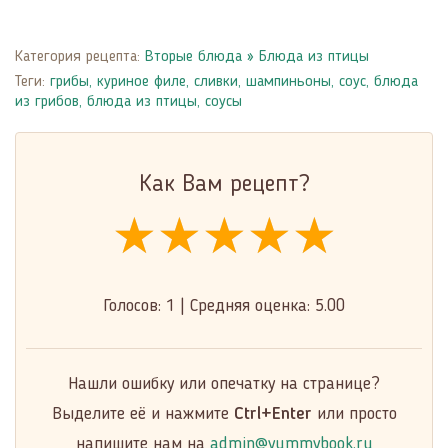
Категория рецепта:
Вторые блюда
»
Блюда из птицы
Теги:
грибы
,
куриное филе
,
сливки
,
шампиньоны
,
соус
,
блюда
из грибов
,
блюда из птицы
,
соусы
Как Вам рецепт?
★★★★★
★★★★★
★★★★★
Голосов:
1
|
Средняя оценка:
5.00
Нашли ошибку или опечатку на странице?
Выделите её и нажмите
Ctrl+Enter
или просто
напишите нам на
admin@yummybook.ru