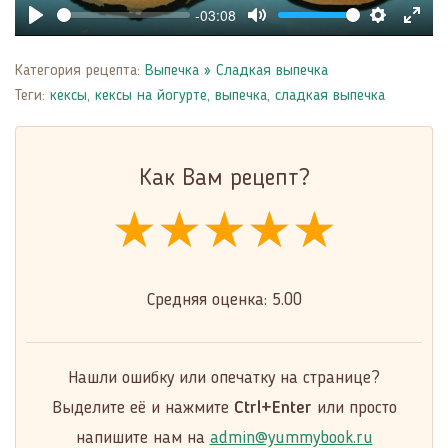
-03:08
Play
Mute
Settings
Enter
fulls
Категория рецепта:
Выпечка
»
Сладкая выпечка
Теги:
кексы
,
кексы на йогурте
,
выпечка
,
сладкая выпечка
Как Вам рецепт?
★★★★★
★★★★★
★★★★★
Средняя оценка:
5.00
Нашли ошибку или опечатку на странице?
Выделите её и нажмите
Ctrl+Enter
или просто
напишите нам на
admin@yummybook.ru