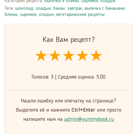
Категория рецепта:
Выпечка
»
Блины, сырники, оладьи
Теги:
шоколад
,
оладьи
,
банан
,
завтрак
,
выпечка с бананами
,
блины, сырники, оладьи
,
вегетарианские рецепты
Как Вам рецепт?
★★★★★
★★★★★
★★★★★
Голосов:
3
|
Средняя оценка:
5.00
Нашли ошибку или опечатку на странице?
Выделите её и нажмите
Ctrl+Enter
или просто
напишите нам на
admin@yummybook.ru