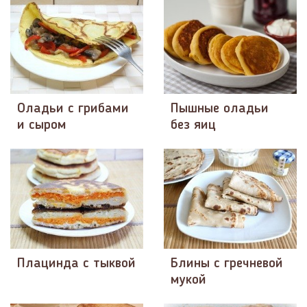
Оладьи с грибами
Пышные оладьи
и сыром
без яиц
Плацинда с тыквой
Блины с гречневой
мукой