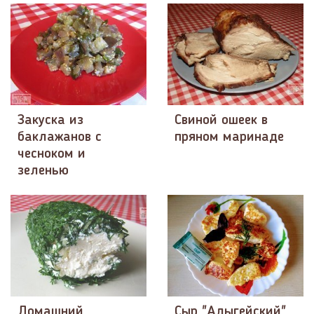
Закуска из
Свиной ошеек в
баклажанов с
пряном маринаде
чесноком и
зеленью
Домашний
Сыр "Адыгейский",