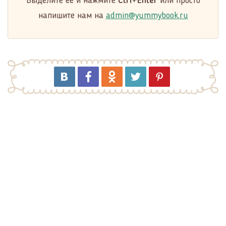
Выделите её и нажмите
Ctrl+Enter
или просто
напишите нам на
admin@yummybook.ru