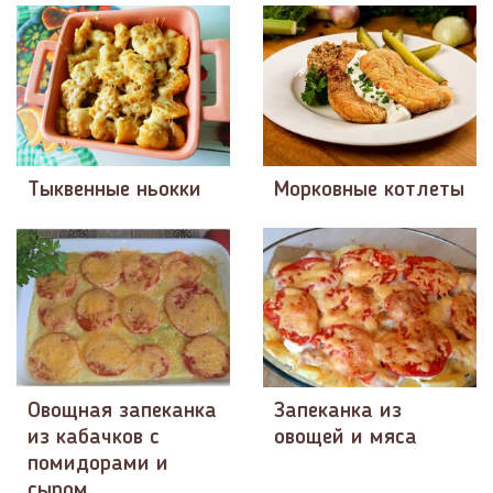
Тыквенные ньокки
Морковные котлеты
Овощная запеканка
Запеканка из
из кабачков с
овощей и мяса
помидорами и
сыром