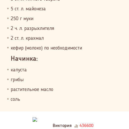
5 ст. л. майонеза
250 г муки
2 ч. л. разрыхлителя
2 ст. л. крахмал
кефир (молоко) по необходимости
Начинка:
капуста
грибы
растительное масло
соль
Виктория
436600