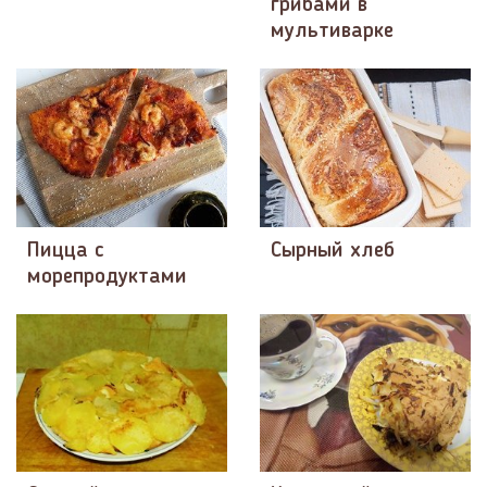
грибами в
мультиварке
Пицца с
Сырный хлеб
морепродуктами