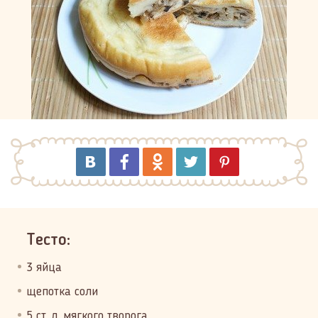
Тесто:
3 яйца
щепотка соли
5 ст. л. мягкого творога