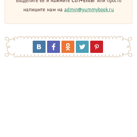
Выделите её и нажмите
Ctrl+Enter
или просто
напишите нам на
admin@yummybook.ru