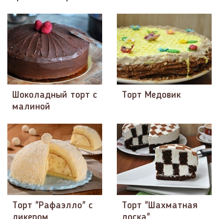
Шоколадный торт с
Торт Медовик
малиной
Торт "Рафаэлло" с
Торт "Шахматная
ликером
доска"