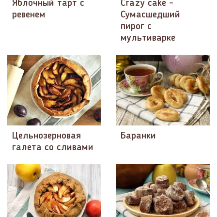
Яблочный тарт с
Crazy cake -
ревенем
Сумасшедший
пирог с
мультиварке
Цельнозерновая
Баранки
галета со сливами