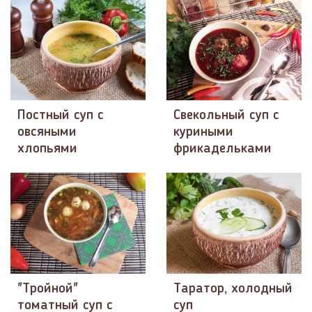
Постный суп с
Свекольный суп с
овсяными
куриными
хлопьями
фрикадельками
"Тройной"
Таратор, холодный
томатный суп с
суп