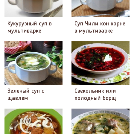
Кукурузный суп в
Суп Чили кон карне
мультиварке
в мультиварке
Зеленый суп с
Свекольник или
щавлем
холодный борщ