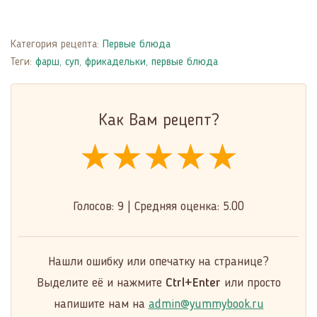
Категория рецепта:
Первые блюда
Теги:
фарш
,
суп
,
фрикадельки
,
первые блюда
Как Вам рецепт?
★★★★★
★★★★★
★★★★★
Голосов:
9
|
Средняя оценка:
5.00
Нашли ошибку или опечатку на странице?
Выделите её и нажмите
Ctrl+Enter
или просто
напишите нам на
admin@yummybook.ru