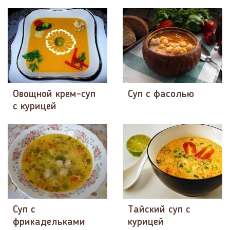
Овощной крем-суп
Суп с фасолью
с курицей
Суп с
Тайский суп с
фрикадельками
курицей