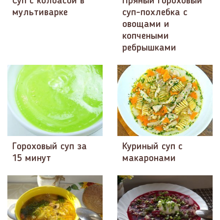
Суп с колбасой в
Пряный гороховый
мультиварке
суп-похлебка с
овощами и
копчеными
ребрышками
Гороховый суп за
Куриный суп c
15 минут
макаронами