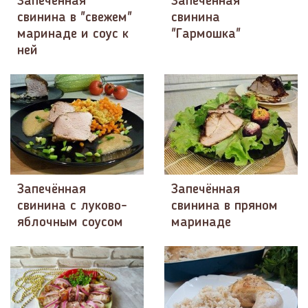
Запечённая
Запеченная
свинина в "свежем"
свинина
маринаде и соус к
"Гармошка"
ней
Запечённая
Запечённая
свинина с луково-
свинина в пряном
яблочным соусом
маринаде