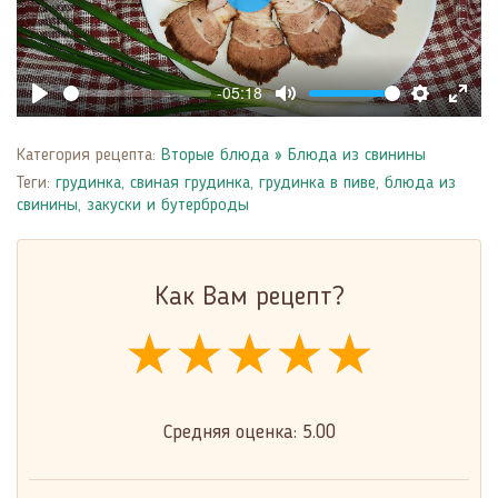
Play
-05:18
Play
Mute
Settings
Enter
fulls
Категория рецепта:
Вторые блюда
»
Блюда из свинины
Теги:
грудинка
,
свиная грудинка
,
грудинка в пиве
,
блюда из
свинины
,
закуски и бутерброды
Как Вам рецепт?
★★★★★
★★★★★
★★★★★
Средняя оценка:
5.00