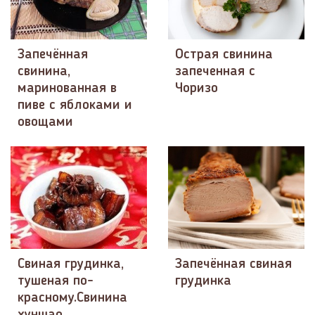
Запечённая
Острая свинина
свинина,
запеченная с
маринованная в
Чоризо
пиве с яблоками и
овощами
Свиная грудинка,
Запечённая свиная
тушеная по-
грудинка
красному.Свинина
хуншао